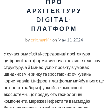
ПРО
АРХІТЕКТУРУ
DIGITAL-
ПЛАТФОРМ
by
eric.mankin
on
May 11, 2024
У сучасному digital‑середовищі архітектура
цифрової платформи визначає не лише технічну
структуру, а й бізнес‑успіх проєкту в умовах
швидких змін ринку та зростаючих очікувань
користувачів. Цифрові платформи майбутнього це
не просто набори функцій, а комплексні
екосистеми, що поєднують технологічні
компоненти, мережеві ефекти та взаємодію
багатьох учасників у спільному середовищі.