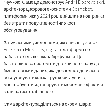
гнучкою. Саме це демонструє Andrii Dobrovolskyi,
архітектор цифрової екосистеми Cosmobet,
платформи, яка у 2024 році вийшла на нові ринки
без втрати продуктивності чи якості
обслуговування.
За сучасними уявленнями, які описані у звітах
ForFirm та McKinsey, digital-платформа це
набагато більше, ніж набір функцій. Це
багаторівнева система: від технічного шару до
бізнес-логіки й даних, яка дозволяє одночасно
обслуговувати кілька груп користувачів,
масштабуватись, генерувати мережеві ефекти й
залишатись стабільною.
Сама архітектура ділиться на окремі шари: