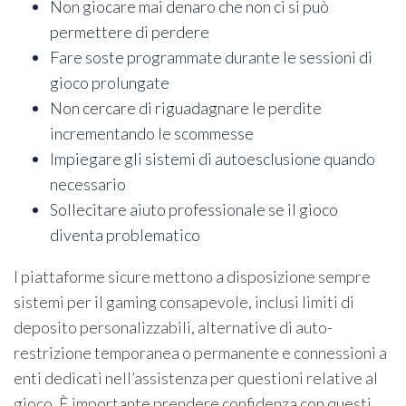
Non giocare mai denaro che non ci si può
permettere di perdere
Fare soste programmate durante le sessioni di
gioco prolungate
Non cercare di riguadagnare le perdite
incrementando le scommesse
Impiegare gli sistemi di autoesclusione quando
necessario
Sollecitare aiuto professionale se il gioco
diventa problematico
I piattaforme sicure mettono a disposizione sempre
sistemi per il gaming consapevole, inclusi limiti di
deposito personalizzabili, alternative di auto-
restrizione temporanea o permanente e connessioni a
enti dedicati nell’assistenza per questioni relative al
gioco. È importante prendere confidenza con questi