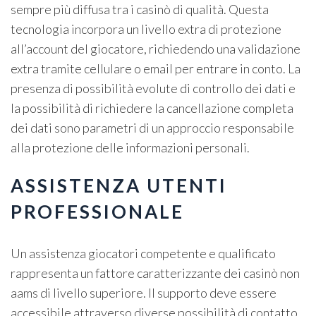
sempre più diffusa tra i casinò di qualità. Questa
tecnologia incorpora un livello extra di protezione
all’account del giocatore, richiedendo una validazione
extra tramite cellulare o email per entrare in conto. La
presenza di possibilità evolute di controllo dei dati e
la possibilità di richiedere la cancellazione completa
dei dati sono parametri di un approccio responsabile
alla protezione delle informazioni personali.
ASSISTENZA UTENTI
PROFESSIONALE
Un assistenza giocatori competente e qualificato
rappresenta un fattore caratterizzante dei casinò non
aams di livello superiore. Il supporto deve essere
accessibile attraverso diverse possibilità di contatto,