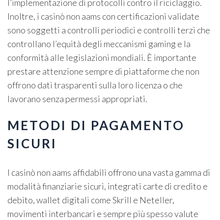
l’implementazione di protocolli contro il riciclaggio.
Inoltre, i casinò non aams con certificazioni validate
sono soggetti a controlli periodici e controlli terzi che
controllano l’equità degli meccanismi gaming e la
conformità alle legislazioni mondiali. È importante
prestare attenzione sempre di piattaforme che non
offrono dati trasparenti sulla loro licenza o che
lavorano senza permessi appropriati.
METODI DI PAGAMENTO
SICURI
I casinò non aams affidabili offrono una vasta gamma di
modalità finanziarie sicuri, integrati carte di credito e
debito, wallet digitali come Skrill e Neteller,
movimenti interbancari e sempre più spesso valute