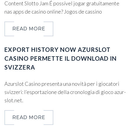
Content Slotto Jam É possível jogar gratuitamente
nas apps de casino online? Jogos de cassino
READ MORE
EXPORT HISTORY NOW AZURSLOT
CASINO PERMETTE IL DOWNLOAD IN
SVIZZERA
Azurslot Casino presenta una novità per i giocatori
svizzeri: l’esportazione della cronologia di gioco azur-
slot.net.
READ MORE