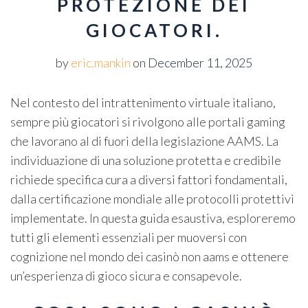
PROTEZIONE DEI
GIOCATORI.
by
eric.mankin
on
December 11, 2025
Nel contesto del intrattenimento virtuale italiano,
sempre più giocatori si rivolgono alle portali gaming
che lavorano al di fuori della legislazione AAMS. La
individuazione di una soluzione protetta e credibile
richiede specifica cura a diversi fattori fondamentali,
dalla certificazione mondiale alle protocolli protettivi
implementate. In questa guida esaustiva, esploreremo
tutti gli elementi essenziali per muoversi con
cognizione nel mondo dei casinò non aams e ottenere
un’esperienza di gioco sicura e consapevole.