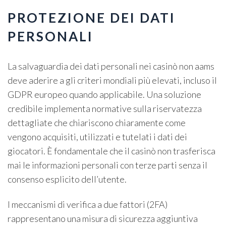
PROTEZIONE DEI DATI
PERSONALI
La salvaguardia dei dati personali nei casinò non aams
deve aderire a gli criteri mondiali più elevati, incluso il
GDPR europeo quando applicabile. Una soluzione
credibile implementa normative sulla riservatezza
dettagliate che chiariscono chiaramente come
vengono acquisiti, utilizzati e tutelati i dati dei
giocatori. È fondamentale che il casinò non trasferisca
mai le informazioni personali con terze parti senza il
consenso esplicito dell’utente.
I meccanismi di verifica a due fattori (2FA)
rappresentano una misura di sicurezza aggiuntiva