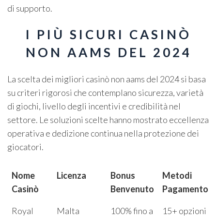
di supporto.
I PIÙ SICURI CASINÒ
NON AAMS DEL 2024
La scelta dei migliori casinò non aams del 2024 si basa
su criteri rigorosi che contemplano sicurezza, varietà
di giochi, livello degli incentivi e credibilità nel
settore. Le soluzioni scelte hanno mostrato eccellenza
operativa e dedizione continua nella protezione dei
giocatori.
Nome
Licenza
Bonus
Metodi
Casinò
Benvenuto
Pagamento
Royal
Malta
100% fino a
15+ opzioni