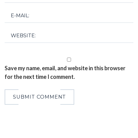
Save my name, email, and website in this browser
for the next time I comment.
SUBMIT COMMENT