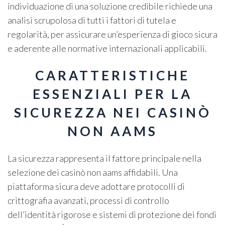
individuazione di una soluzione credibile richiede una
analisi scrupolosa di tutti i fattori di tutela e
regolarità, per assicurare un’esperienza di gioco sicura
e aderente alle normative internazionali applicabili.
CARATTERISTICHE
ESSENZIALI PER LA
SICUREZZA NEI CASINÒ
NON AAMS
La sicurezza rappresenta il fattore principale nella
selezione dei casinò non aams affidabili. Una
piattaforma sicura deve adottare protocolli di
crittografia avanzati, processi di controllo
dell’identità rigorose e sistemi di protezione dei fondi