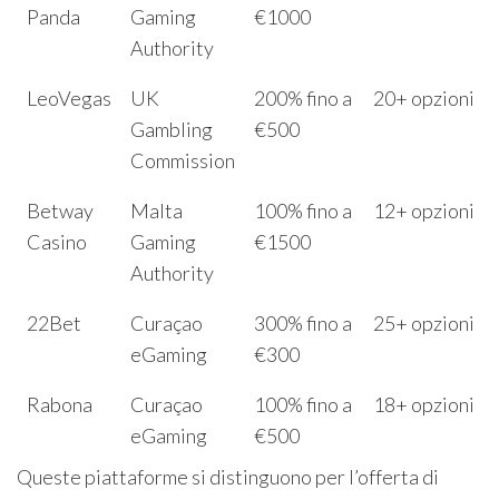
Panda
Gaming
€1000
Authority
LeoVegas
UK
200% fino a
20+ opzioni
Gambling
€500
Commission
Betway
Malta
100% fino a
12+ opzioni
Casino
Gaming
€1500
Authority
22Bet
Curaçao
300% fino a
25+ opzioni
eGaming
€300
Rabona
Curaçao
100% fino a
18+ opzioni
eGaming
€500
Queste piattaforme si distinguono per l’offerta di