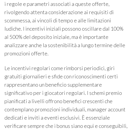
i regole e parametri associati a queste offerte,
rivolgendo attenta considerazione ai requisiti di
scommessa, ai vincoli di tempo e alle limitazioni
ludiche. I incentivi iniziali possono oscillare dal 100%
al 500% del deposito iniziale, ma è importante
analizzare anche la sostenibilità a lungo termine delle
promozioni offerte.
Le incentivi regolari come rimborsi periodici, giri
gratuiti giornalieri e sfide con riconoscimenti certi
rappresentano un beneficio supplementare
significativo per i giocatori regolari. I schemi premio
pianificati a livelli offrono benefici crescenti che
contemplano promozioni individuali, manager account
dedicati e inviti a eventi esclusivi. È essenziale
verificare sempre che i bonus siano equi e conseguibili,