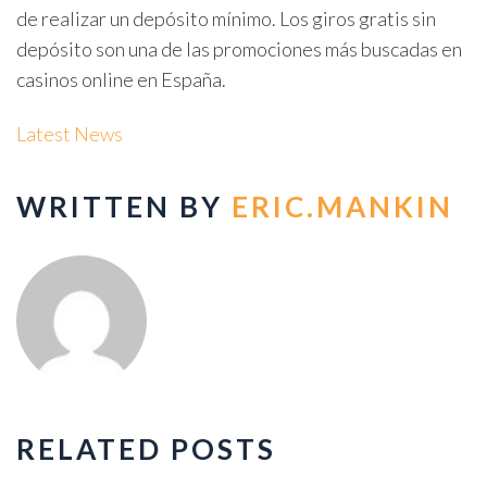
de realizar un depósito mínimo. Los giros gratis sin
depósito son una de las promociones más buscadas en
casinos online en España.
Latest News
WRITTEN BY
ERIC.MANKIN
RELATED POSTS