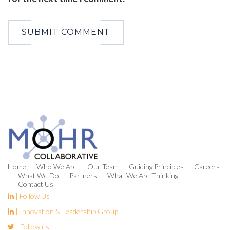
SUBMIT COMMENT
Home
Who We Are
Our Team
Guiding Principles
Careers
What We Do
Partners
What We Are Thinking
Contact Us
| Follow Us
| Innovation & Leadership Group
| Follow us