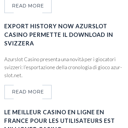
READ MORE
EXPORT HISTORY NOW AZURSLOT
CASINO PERMETTE IL DOWNLOAD IN
SVIZZERA
Azurslot Casino presenta una novità per i giocatori
svizzeri: l’esportazione della cronologia di gioco azur-
slot.net.
READ MORE
LE MEILLEUR CASINO EN LIGNE EN
FRANCE POUR LES UTILISATEURS EST