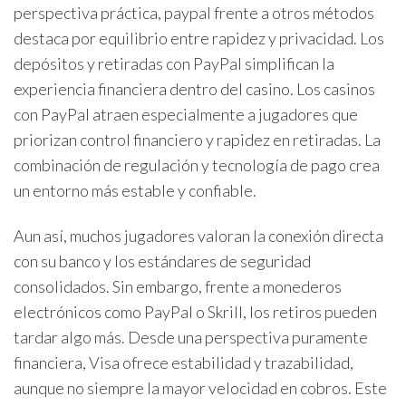
perspectiva práctica, paypal frente a otros métodos
destaca por equilibrio entre rapidez y privacidad. Los
depósitos y retiradas con PayPal simplifican la
experiencia financiera dentro del casino. Los casinos
con PayPal atraen especialmente a jugadores que
priorizan control financiero y rapidez en retiradas. La
combinación de regulación y tecnología de pago crea
un entorno más estable y confiable.
Aun así, muchos jugadores valoran la conexión directa
con su banco y los estándares de seguridad
consolidados. Sin embargo, frente a monederos
electrónicos como PayPal o Skrill, los retiros pueden
tardar algo más. Desde una perspectiva puramente
financiera, Visa ofrece estabilidad y trazabilidad,
aunque no siempre la mayor velocidad en cobros. Este