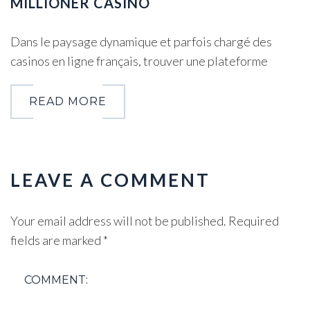
MILLIONER CASINO
Dans le paysage dynamique et parfois chargé des
casinos en ligne français, trouver une plateforme
READ MORE
LEAVE A COMMENT
Your email address will not be published.
Required
fields are marked
*