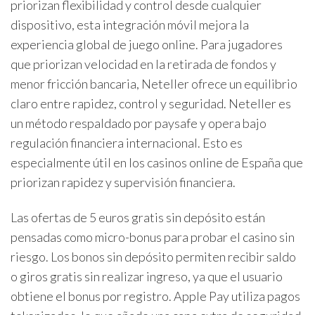
priorizan flexibilidad y control desde cualquier
dispositivo, esta integración móvil mejora la
experiencia global de juego online. Para jugadores
que priorizan velocidad en la retirada de fondos y
menor fricción bancaria, Neteller ofrece un equilibrio
claro entre rapidez, control y seguridad. Neteller es
un método respaldado por paysafe y opera bajo
regulación financiera internacional. Esto es
especialmente útil en los casinos online de España que
priorizan rapidez y supervisión financiera.
Las ofertas de 5 euros gratis sin depósito están
pensadas como micro-bonus para probar el casino sin
riesgo. Los bonos sin depósito permiten recibir saldo
o giros gratis sin realizar ingreso, ya que el usuario
obtiene el bonus por registro. Apple Pay utiliza pagos