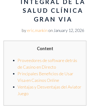
INTEGRAL DE LA
SALUD CLÍNICA
GRAN VIA
by
eric.mankin
on
January 12, 2026
Content
Proveedores de software detrás
de Casino en Directo
Principales Beneficios de Usar
Visa en Casinos Online
Ventajas y Desventajas del Aviator
Juego