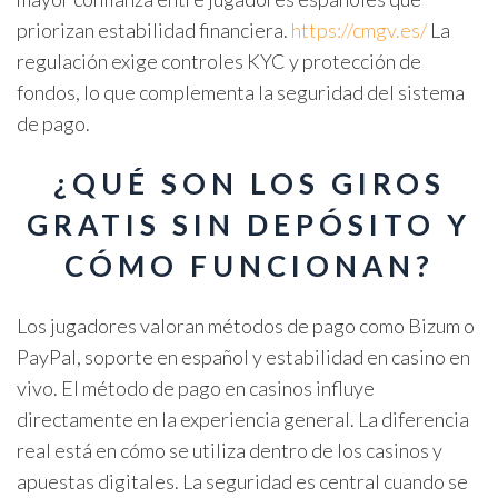
priorizan estabilidad financiera.
https://cmgv.es/
La
regulación exige controles KYC y protección de
fondos, lo que complementa la seguridad del sistema
de pago.
¿QUÉ SON LOS GIROS
GRATIS SIN DEPÓSITO Y
CÓMO FUNCIONAN?
Los jugadores valoran métodos de pago como Bizum o
PayPal, soporte en español y estabilidad en casino en
vivo. El método de pago en casinos influye
directamente en la experiencia general. La diferencia
real está en cómo se utiliza dentro de los casinos y
apuestas digitales. La seguridad es central cuando se