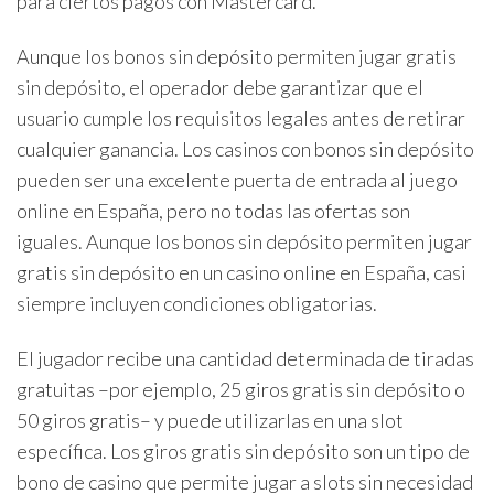
para ciertos pagos con Mastercard.
Aunque los bonos sin depósito permiten jugar gratis
sin depósito, el operador debe garantizar que el
usuario cumple los requisitos legales antes de retirar
cualquier ganancia. Los casinos con bonos sin depósito
pueden ser una excelente puerta de entrada al juego
online en España, pero no todas las ofertas son
iguales. Aunque los bonos sin depósito permiten jugar
gratis sin depósito en un casino online en España, casi
siempre incluyen condiciones obligatorias.
El jugador recibe una cantidad determinada de tiradas
gratuitas –por ejemplo, 25 giros gratis sin depósito o
50 giros gratis– y puede utilizarlas en una slot
específica. Los giros gratis sin depósito son un tipo de
bono de casino que permite jugar a slots sin necesidad