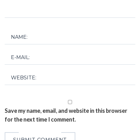
Save my name, email, and website in this browser
for the next time I comment.
SUBMIT COMMENT