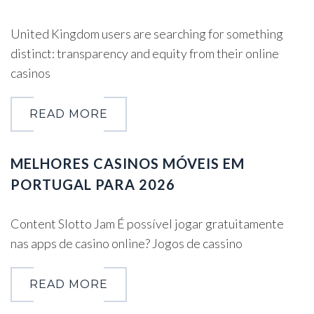
United Kingdom users are searching for something
distinct: transparency and equity from their online
casinos
READ MORE
MELHORES CASINOS MÓVEIS EM
PORTUGAL PARA 2026
Content Slotto Jam É possível jogar gratuitamente
nas apps de casino online? Jogos de cassino
READ MORE