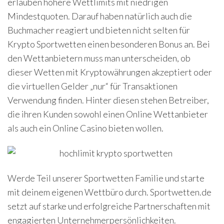
erlauben höhere Wettlimits mit niedrigen
Mindestquoten. Darauf haben natürlich auch die
Buchmacher reagiert und bieten nicht selten für
Krypto Sportwetten einen besonderen Bonus an. Bei
den Wettanbietern muss man unterscheiden, ob
dieser Wetten mit Kryptowährungen akzeptiert oder
die virtuellen Gelder „nur“ für Transaktionen
Verwendung finden. Hinter diesen stehen Betreiber,
die ihren Kunden sowohl einen Online Wettanbieter
als auch ein Online Casino bieten wollen.
Werde Teil unserer Sportwetten Familie und starte
mit deinem eigenen Wettbüro durch. Sportwetten.de
setzt auf starke und erfolgreiche Partnerschaften mit
engagierten Unternehmerpersönlichkeiten.