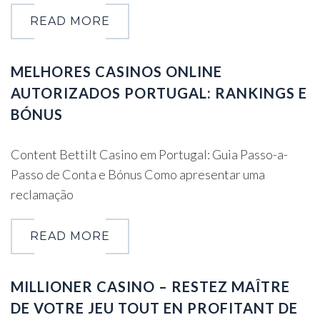
READ MORE
MELHORES CASINOS ONLINE
AUTORIZADOS PORTUGAL: RANKINGS E
BÓNUS
Content Bettilt Casino em Portugal: Guia Passo-a-
Passo de Conta e Bónus Como apresentar uma
reclamação
READ MORE
MILLIONER CASINO – RESTEZ MAÎTRE
DE VOTRE JEU TOUT EN PROFITANT DE