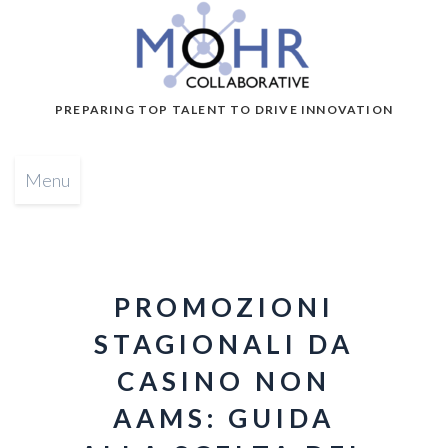
PREPARING TOP TALENT TO DRIVE INNOVATION
Menu
PROMOZIONI
STAGIONALI DA
CASINO NON
AAMS: GUIDA