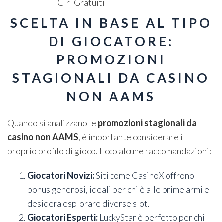
Giri Gratuiti
SCELTA IN BASE AL TIPO
DI GIOCATORE:
PROMOZIONI
STAGIONALI DA CASINO
NON AAMS
Quando si analizzano le
promozioni stagionali da
casino non AAMS
, è importante considerare il
proprio profilo di gioco. Ecco alcune raccomandazioni:
Giocatori Novizi:
Siti come CasinoX offrono
bonus generosi, ideali per chi è alle prime armi e
desidera esplorare diverse slot.
Giocatori Esperti:
LuckyStar è perfetto per chi