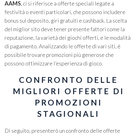
AAMS
, ci si riferisce a offerte speciali legate a
festività o eventi particolari, che possono includere
bonus sul deposito, giri gratuiti e cashback. La scelta
del miglior sito deve tener presente fattori come la
reputazione, la varietà dei giochi offerti, e le modalità
di pagamento. Analizzando le offerte di vari siti, è
possibile trovare promozioni più generose che
possono ottimizzare l’esperienza di gioco.
CONFRONTO DELLE
MIGLIORI OFFERTE DI
PROMOZIONI
STAGIONALI
Di seguito, presenterò un confronto delle offerte