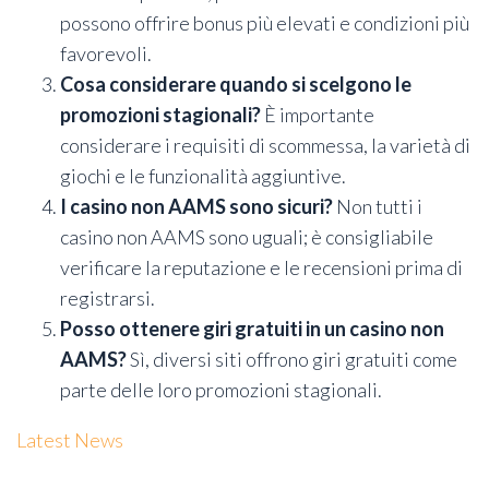
possono offrire bonus più elevati e condizioni più
favorevoli.
Cosa considerare quando si scelgono le
promozioni stagionali?
È importante
considerare i requisiti di scommessa, la varietà di
giochi e le funzionalità aggiuntive.
I casino non AAMS sono sicuri?
Non tutti i
casino non AAMS sono uguali; è consigliabile
verificare la reputazione e le recensioni prima di
registrarsi.
Posso ottenere giri gratuiti in un casino non
AAMS?
Sì, diversi siti offrono giri gratuiti come
parte delle loro promozioni stagionali.
Latest News