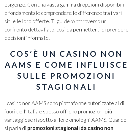
esigenze. Con una vasta gamma di opzioni disponibili,
è fondamentale comprendere le differenze tra i vari
siti e le loro offerte. Ti guiderò attraverso un
confronto dettagliato, così da permetterti di prendere
decisioni informate.
COS’È UN CASINO NON
AAMS E COME INFLUISCE
SULLE PROMOZIONI
STAGIONALI
I casino non AAMS sono piattaforme autorizzate al di
fuori dell’Italia e spesso offrono promozioni più
vantaggiose rispetto ai loro omologhi AAMS. Quando
si parla di
promozioni stagionali da casino non