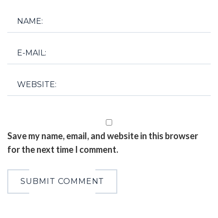
Save my name, email, and website in this browser
for the next time I comment.
SUBMIT COMMENT