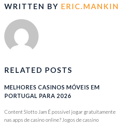
WRITTEN BY
ERIC.MANKIN
RELATED POSTS
MELHORES CASINOS MÓVEIS EM
PORTUGAL PARA 2026
Content Slotto Jam É possível jogar gratuitamente
nas apps de casino online? Jogos de cassino