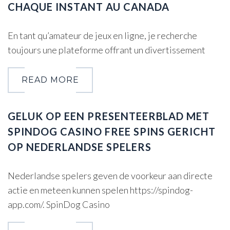
CHAQUE INSTANT AU CANADA
En tant qu’amateur de jeux en ligne, je recherche
toujours une plateforme offrant un divertissement
READ MORE
GELUK OP EEN PRESENTEERBLAD MET
SPINDOG CASINO FREE SPINS GERICHT
OP NEDERLANDSE SPELERS
Nederlandse spelers geven de voorkeur aan directe
actie en meteen kunnen spelen https://spindog-
app.com/. SpinDog Casino