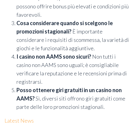
possono offrire bonus più elevati e condizioni più
favorevoli.
Cosa considerare quando si scelgono le
promozioni stagionali?
È importante
considerare i requisiti di scommessa, la varietà di
giochi e le funzionalità aggiuntive.
I casino non AAMS sono sicuri?
Non tutti i
casino non AAMS sono uguali; è consigliabile
verificare la reputazione e le recensioni prima di
registrarsi.
Posso ottenere giri gratuiti in un casino non
AAMS?
Sì, diversi siti offrono giri gratuiti come
parte delle loro promozioni stagionali.
Latest News