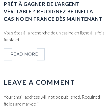
PRÊT À GAGNER DE L’ARGENT
VÉRITABLE ? REJOIGNEZ BETNELLA
CASINO EN FRANCE DÈS MAINTENANT
Vous êtes à la recherche de un casino en ligne à la fois
fiable et
READ MORE
LEAVE A COMMENT
Your email address will not be published.
Required
fields are marked
*