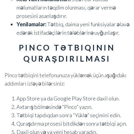
məlumatların təqdim olunması, qərar vermə
prosesini asanlaşdırır.
Yeniləmələr:
Tətbiq, daima yeni funksiyalar əlavə
edərək istifadəçilərin tələblərinə uyğunlaşır.
PINCO TƏTBIQININ
QURAŞDIRILMASI
Pinco tətbiqini telefonunuza yükləmək üçün aşağıdakı
addımları izləyə bilərsiniz:
App Store ya da Google Play Store daxil olun.
Axtarış bölməsində “Pinco” yazın.
Tətbiqi tapdıqdan sonra “Yüklə” seçimini edin.
Quraşdırma prosesi bitdikdən sonra tətbiqi açın.
Daxil olun və ya yeni hesab yaradın.