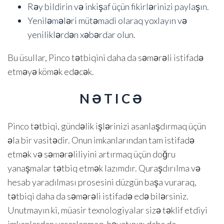
Rəy bildirin və inkişaf üçün fikirlərinizi paylaşın.
Yeniləmələri mütəmadi olaraq yoxlayın və
yeniliklərdən xəbərdar olun.
Bu üsullar, Pinco tətbiqini daha da səmərəli istifadə
etməyə kömək edəcək.
NƏTICƏ
Pinco tətbiqi, gündəlik işlərinizi asanlaşdırmaq üçün
əla bir vasitədir. Onun imkanlarından tam istifadə
etmək və səmərəliliyini artırmaq üçün doğru
yanaşmalar tətbiq etmək lazımdır. Quraşdırılma və
hesab yaradılması prosesini düzgün başa vuraraq,
tətbiqi daha da səmərəli istifadə edə bilərsiniz.
Unutmayın ki, müasir texnologiyalar sizə təklif etdiyi
imkanlardan yararlanmaq, həyatınızı daha da